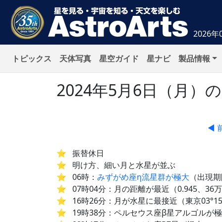
2026年
トピックス
天体写真
星空ガイド
星ナビ
製品情報
2024年5月6日（月
◀ 
振替休日
明け方、細い月と水星が並ぶ
06時：
みずがめ座η流星群が極大
（出現期
07時04分：月の距離が最近（0.945、36万3
16時26分：月が水星に最接近（東京03°15
19時38分：ペルセウス座β星アルゴルが