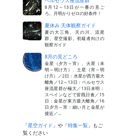
ペルセウス座流星群
8月12～13日が一番の見ご
ろ。月明かりゼロの好条件！
夏休み 天体観察ガイド
夏の大三角、天の川、流星
群、星空撮影。初級者向けの
観察ガイド
8月の見どころ
金星（夕方～宵）、火星（未
明～明け方）、土星（宵～明
け方）／2日：水星が西方最大
離角／12～13日：ペルセウス
座流星群が極大／13日未明：
スペインなどで皆既日食／15
日：金星が東方最大離角／16
日夕方～宵：細い月と金星が
接近／…
「
星空ガイド
」や「
特集一覧
」もご
覧ください