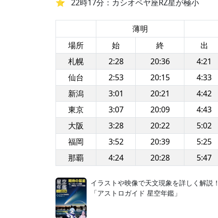
22時17分：カシオペヤ座RZ星が極小
薄明
場所
始
終
出
札幌
2:28
20:36
4:21
仙台
2:53
20:15
4:33
新潟
3:01
20:21
4:42
東京
3:07
20:09
4:43
大阪
3:28
20:22
5:02
福岡
3:52
20:39
5:25
那覇
4:24
20:28
5:47
イラストや映像で天文現象を詳しく解説
「アストロガイド 星空年鑑」