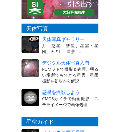
天体写真
天体写真ギャラリー
月、惑星、彗星、星雲・星
団、天の川、星景、…
デジタル天体写真入門
PCソフトで撮影＆処理。明る
い場所でもできる星雲・星団
撮影を初歩から解説
惑星を撮影しよう
CMOSカメラで動画撮影、ス
テライメージで画像処理
星空ガイド