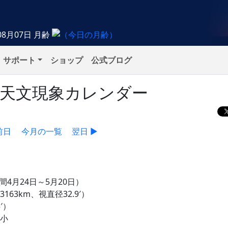
08月07日
月齢
サポート
ショップ
公式ブログ
）の天文現象カレンダー
前日
今月の一覧
翌日 ▶
間4月24日～5月20日）
163km、視直径32.9′）
′）
極小