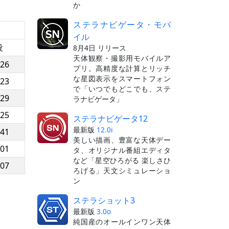
か
ステラナビゲータ・モバ
イル
没
8月4日 リリース
天体観察・撮影用モバイルア
:26
プリ。高精度な計算とリッチ
な星図表示をスマートフォン
:23
で「いつでもどこでも、ステ
:29
ラナビゲータ」
:25
ステラナビゲータ12
最新版
12.0i
:41
美しい描画、豊富な天体デー
:01
タ、オリジナル番組エディタ
など「星空ひろがる 楽しさひ
:07
ろげる」天文シミュレーショ
ン
ステラショット3
最新版
3.0o
純国産のオールインワン天体