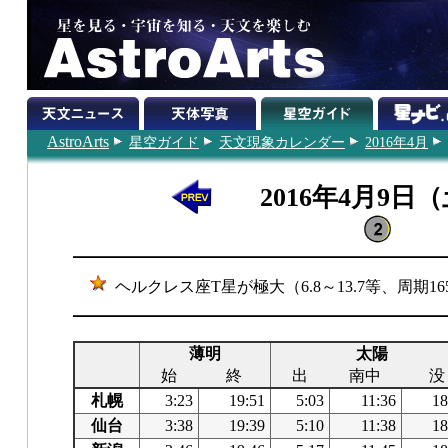
AstroArts
星空ガイド
天文現象カレンダー
2016年4月
2016年4月9日
ヘルクレス座T星が極大（6.8～13.7等、周期16
薄明
太陽
始
終
出
南中
没
札幌
3:23
19:51
5:03
11:36
18
仙台
3:38
19:39
5:10
11:38
18