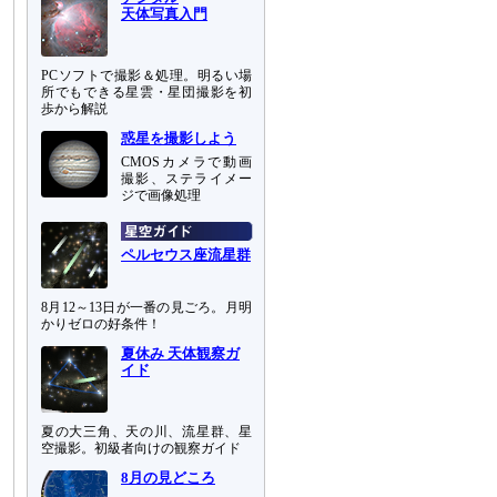
天体写真入門
PCソフトで撮影＆処理。明るい場
所でもできる星雲・星団撮影を初
歩から解説
惑星を撮影しよう
CMOSカメラで動画
撮影、ステライメー
ジで画像処理
ペルセウス座流星群
8月12～13日が一番の見ごろ。月明
かりゼロの好条件！
夏休み 天体観察ガ
イド
夏の大三角、天の川、流星群、星
空撮影。初級者向けの観察ガイド
8月の見どころ