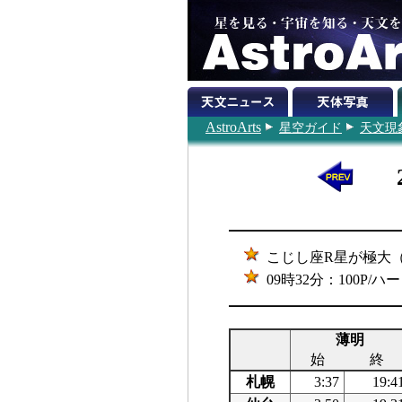
AstroArts
星空ガイド
天文現
こじし座R星が極大（6.
09時32分：100P
薄明
始
終
札幌
3:37
19:4