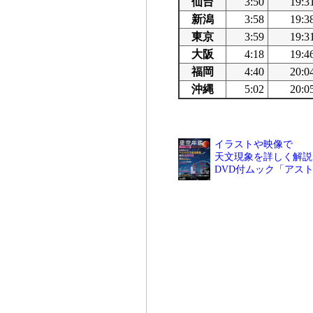
仙台
3:50
19:3
新潟
3:58
19:3
東京
3:59
19:3
大阪
4:18
19:4
福岡
4:40
20:0
沖縄
5:02
20:0
イラストや映像で
天文現象を詳しく解説
DVD付ムック「アス