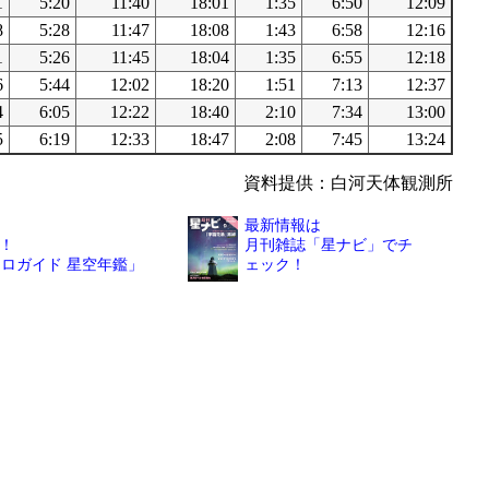
1
5:20
11:40
18:01
1:35
6:50
12:09
8
5:28
11:47
18:08
1:43
6:58
12:16
1
5:26
11:45
18:04
1:35
6:55
12:18
6
5:44
12:02
18:20
1:51
7:13
12:37
4
6:05
12:22
18:40
2:10
7:34
13:00
5
6:19
12:33
18:47
2:08
7:45
13:24
資料提供：白河天体観測所
最新情報は
！
月刊雑誌「星ナビ」でチ
トロガイド 星空年鑑」
ェック！