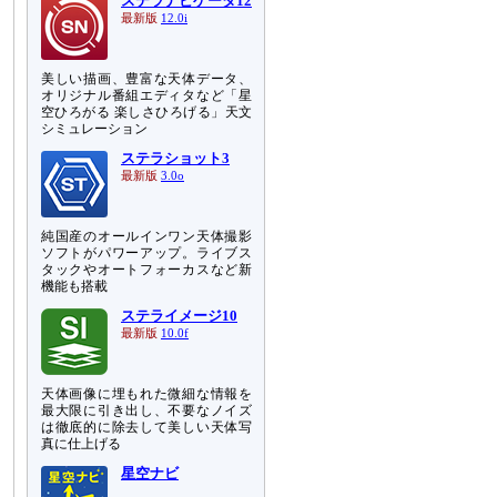
ステラナビゲータ12
最新版
12.0i
美しい描画、豊富な天体データ、
オリジナル番組エディタなど「星
空ひろがる 楽しさひろげる」天文
シミュレーション
ステラショット3
最新版
3.0o
純国産のオールインワン天体撮影
ソフトがパワーアップ。ライブス
タックやオートフォーカスなど新
機能も搭載
ステライメージ10
最新版
10.0f
天体画像に埋もれた微細な情報を
最大限に引き出し、不要なノイズ
は徹底的に除去して美しい天体写
真に仕上げる
星空ナビ