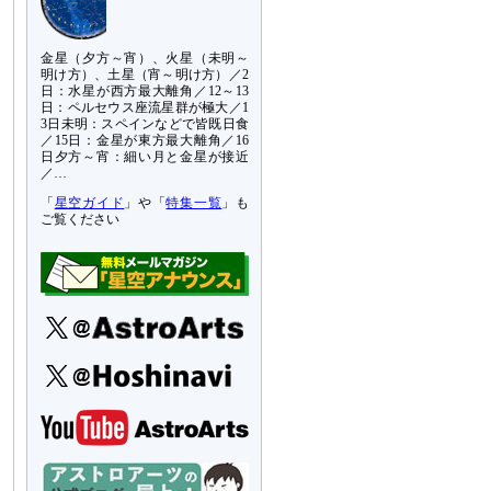
金星（夕方～宵）、火星（未明～
明け方）、土星（宵～明け方）／2
日：水星が西方最大離角／12～13
日：ペルセウス座流星群が極大／1
3日未明：スペインなどで皆既日食
／15日：金星が東方最大離角／16
日夕方～宵：細い月と金星が接近
／…
「
星空ガイド
」や「
特集一覧
」も
ご覧ください