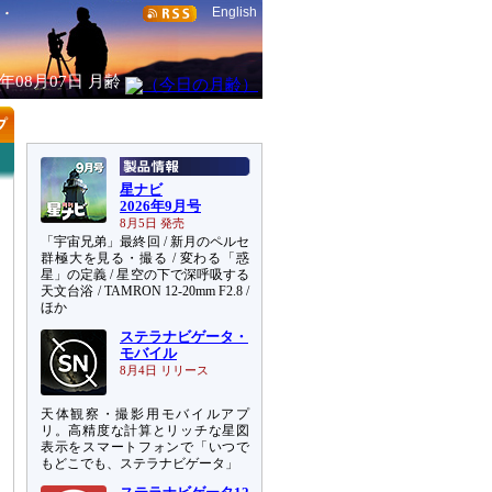
English
6年08月07日
月齢
星ナビ
2026年9月号
8月5日 発売
「宇宙兄弟」最終回 / 新月のペルセ
群極大を見る・撮る / 変わる「惑
星」の定義 / 星空の下で深呼吸する
天文台浴 / TAMRON 12-20mm F2.8 /
ほか
ステラナビゲータ・
モバイル
8月4日 リリース
天体観察・撮影用モバイルアプ
リ。高精度な計算とリッチな星図
表示をスマートフォンで「いつで
もどこでも、ステラナビゲータ」