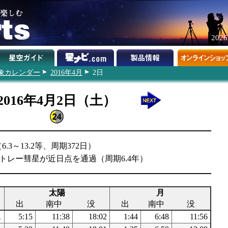
202
象カレンダー
2016年4月
2日
2016年4月2日（土）
3～13.2等、周期372日）
/ハートレー彗星が近日点を通過（周期6.4年）
太陽
月
出
南中
没
出
南中
没
1
5:15
11:38
18:02
1:44
6:48
11:56