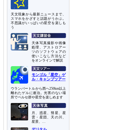
天文現象から最新ニュースまで、
スマホをかざすと話題がうかぶ。
不思議がいっぱいの星空を楽しも
う
天体写真撮影や画像
処理、アストロアー
ツのソフトウェアの
使いこなし方法など
をオンラインで解説
モンゴル「星空」ゲ
ル・キャンプツアー
ウランバートルから西へ250km以上
離れたゲルに連泊。光害のない場
所でペルセ群や星空を楽しめます
月、惑星、彗星、星
雲・星団、天の川、
星景、…
デジタル