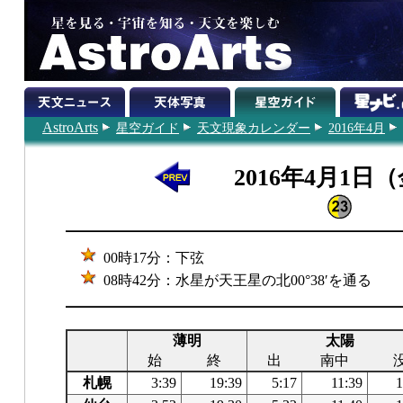
AstroArts
星空ガイド
天文現象カレンダー
2016年4月
2016年4月1日
00時17分：下弦
08時42分：水星が天王星の北00°38′を通る
薄明
太陽
始
終
出
南中
札幌
3:39
19:39
5:17
11:39
1