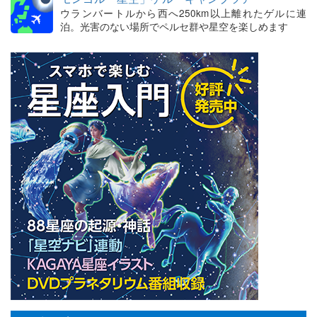
ウランバートルから西へ250km以上離れたゲルに連
泊。光害のない場所でペルセ群や星空を楽しめます