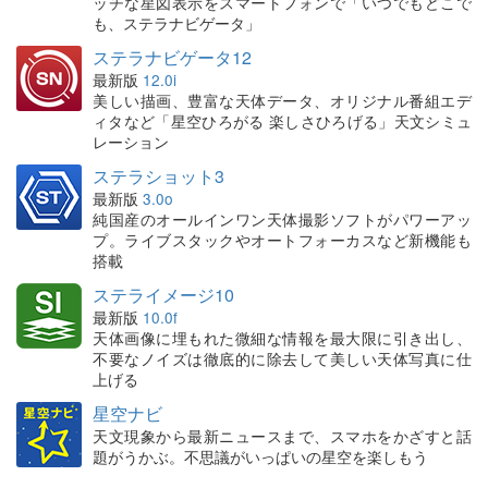
ッチな星図表示をスマートフォンで「いつでもどこで
も、ステラナビゲータ」
ステラナビゲータ12
最新版
12.0i
美しい描画、豊富な天体データ、オリジナル番組エデ
ィタなど「星空ひろがる 楽しさひろげる」天文シミュ
レーション
ステラショット3
最新版
3.0o
純国産のオールインワン天体撮影ソフトがパワーアッ
プ。ライブスタックやオートフォーカスなど新機能も
搭載
ステライメージ10
最新版
10.0f
天体画像に埋もれた微細な情報を最大限に引き出し、
不要なノイズは徹底的に除去して美しい天体写真に仕
上げる
星空ナビ
天文現象から最新ニュースまで、スマホをかざすと話
題がうかぶ。不思議がいっぱいの星空を楽しもう