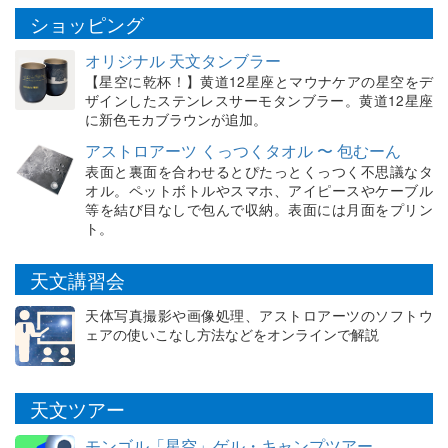
ショッピング
オリジナル 天文タンブラー
【星空に乾杯！】黄道12星座とマウナケアの星空をデ
ザインしたステンレスサーモタンブラー。黄道12星座
に新色モカブラウンが追加。
アストロアーツ くっつくタオル 〜 包むーん
表面と裏面を合わせるとぴたっとくっつく不思議なタ
オル。ペットボトルやスマホ、アイピースやケーブル
等を結び目なしで包んで収納。表面には月面をプリン
ト。
天文講習会
天体写真撮影や画像処理、アストロアーツのソフトウ
ェアの使いこなし方法などをオンラインで解説
天文ツアー
モンゴル「星空」ゲル・キャンプツアー