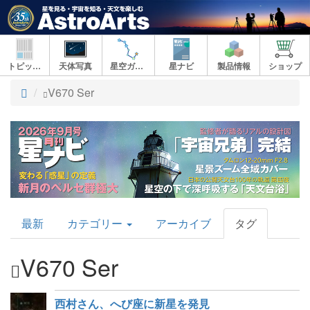
トピックス
天体写真
星空ガイド
星ナビ
製品情報
ショップ
ト
V670 Ser
ッ
プ
AstroArts
最新
カテゴリー
アーカイブ
タグ
Topics
V670 Ser
西村さん、へび座に新星を発見