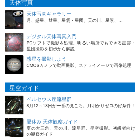
天体写真
天体写真ギャラリー
月、惑星、彗星、星雲・星団、天の川、星景、…
デジタル天体写真入門
PCソフトで撮影＆処理。明るい場所でもできる星雲・
星団撮影を初歩から解説
惑星を撮影しよう
CMOSカメラで動画撮影、ステライメージで画像処理
星空ガイド
ペルセウス座流星群
8月12～13日が一番の見ごろ。月明かりゼロの好条件！
夏休み 天体観察ガイド
夏の大三角、天の川、流星群、星空撮影。初級者向け
の観察ガイド