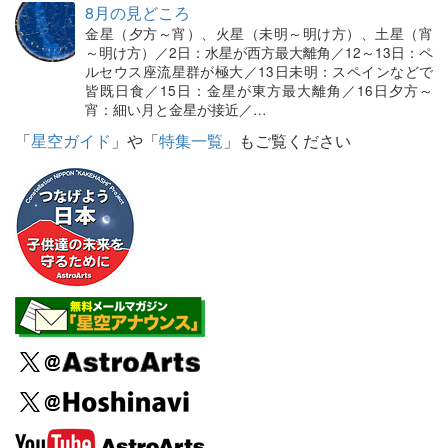
8月の見どころ
金星（夕方～宵）、火星（未明～明け方）、土星（宵
～明け方）／2日：水星が西方最大離角／12～13日：ペ
ルセウス座流星群が極大／13日未明：スペインなどで
皆既日食／15日：金星が東方最大離角／16日夕方～
宵：細い月と金星が接近／…
「
星空ガイド
」や「
特集一覧
」もご覧ください