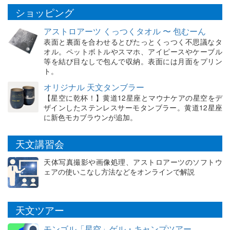
ショッピング
アストロアーツ くっつくタオル 〜 包むーん
表面と裏面を合わせるとぴたっとくっつく不思議なタ
オル。ペットボトルやスマホ、アイピースやケーブル
等を結び目なしで包んで収納。表面には月面をプリン
ト。
オリジナル 天文タンブラー
【星空に乾杯！】黄道12星座とマウナケアの星空をデ
ザインしたステンレスサーモタンブラー。黄道12星座
に新色モカブラウンが追加。
天文講習会
天体写真撮影や画像処理、アストロアーツのソフトウ
ェアの使いこなし方法などをオンラインで解説
天文ツアー
モンゴル「星空」ゲル・キャンプツアー