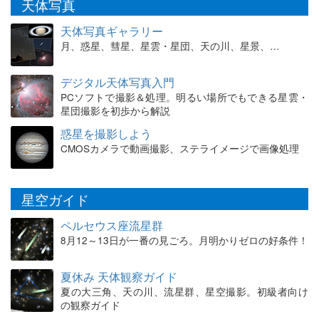
天体写真
天体写真ギャラリー
月、惑星、彗星、星雲・星団、天の川、星景、…
デジタル天体写真入門
PCソフトで撮影＆処理。明るい場所でもできる星雲・
星団撮影を初歩から解説
惑星を撮影しよう
CMOSカメラで動画撮影、ステライメージで画像処理
星空ガイド
ペルセウス座流星群
8月12～13日が一番の見ごろ。月明かりゼロの好条件！
夏休み 天体観察ガイド
夏の大三角、天の川、流星群、星空撮影。初級者向け
の観察ガイド