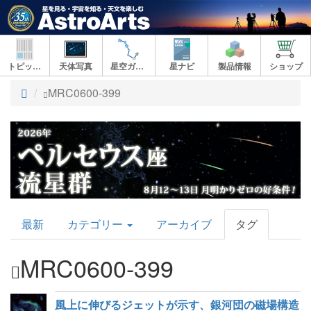
トピックス
天体写真
星空ガイド
星ナビ
製品情報
ショップ
ト
MRC0600-399
ッ
プ
AstroArts
最新
カテゴリー
アーカイブ
タグ
Topics
MRC0600-399
風上に伸びるジェットが示す、銀河団の磁場構造