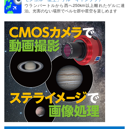
ウランバートルから西へ250km以上離れたゲルに連
泊。光害のない場所でペルセ群や星空を楽しめます