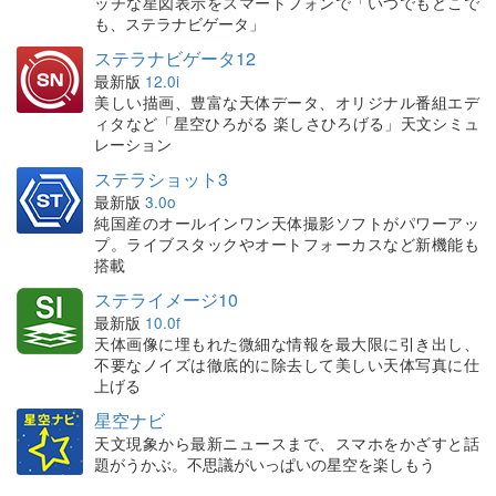
ッチな星図表示をスマートフォンで「いつでもどこで
も、ステラナビゲータ」
ステラナビゲータ12
最新版
12.0i
美しい描画、豊富な天体データ、オリジナル番組エデ
ィタなど「星空ひろがる 楽しさひろげる」天文シミュ
レーション
ステラショット3
最新版
3.0o
純国産のオールインワン天体撮影ソフトがパワーアッ
プ。ライブスタックやオートフォーカスなど新機能も
搭載
ステライメージ10
最新版
10.0f
天体画像に埋もれた微細な情報を最大限に引き出し、
不要なノイズは徹底的に除去して美しい天体写真に仕
上げる
星空ナビ
天文現象から最新ニュースまで、スマホをかざすと話
題がうかぶ。不思議がいっぱいの星空を楽しもう