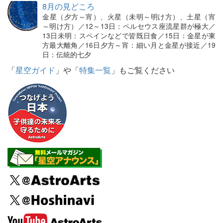
8月の見どころ
金星（夕方～宵）、火星（未明～明け方）、土星（宵
～明け方）／12～13日：ペルセウス座流星群が極大／
13日未明：スペインなどで皆既日食／15日：金星が東
方最大離角／16日夕方～宵：細い月と金星が接近／19
日：伝統的七夕
「
星空ガイド
」や「
特集一覧
」もご覧ください